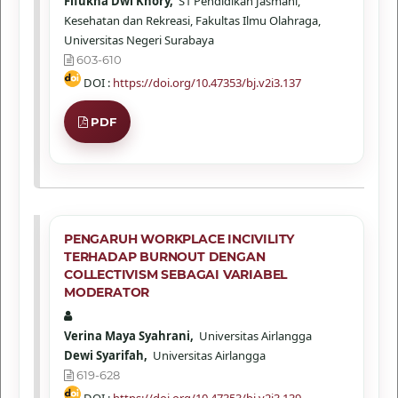
Fifukha Dwi Khory,
S1 Pendidikan Jasmani,
Kesehatan dan Rekreasi, Fakultas Ilmu Olahraga,
Universitas Negeri Surabaya
603-610
DOI :
https://doi.org/10.47353/bj.v2i3.137
PDF
PENGARUH WORKPLACE INCIVILITY
TERHADAP BURNOUT DENGAN
COLLECTIVISM SEBAGAI VARIABEL
MODERATOR
Verina Maya Syahrani,
Universitas Airlangga
Dewi Syarifah,
Universitas Airlangga
619-628