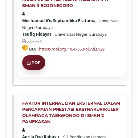
SMAN 3 BOJONEGORO
Mochamad A’is Septiandika Pratama,
Universitas
Negeri Surabaya
Taufiq Hidayat,
Universitas Negeri Surabaya
535-544
DOI :
https://doi.org/10.47353/bj.v2i3.129
PDF
FAKTOR INTERNAL DAN EKSTERNAL DALAM
PENCAPAIAN PRESTASI EKSTRAKURIKULER
OLAHRAGA TAEKWONDO DI SMKN 2
PAMEKASAN
Aprila Dwi Rahayu,
S-1 Pendidikan Jasmani,