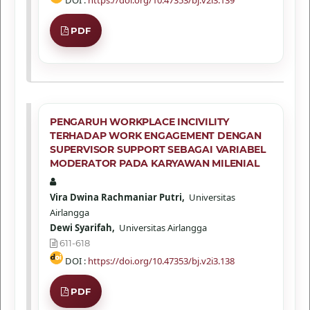
DOI :
https://doi.org/10.47353/bj.v2i3.139
PDF
PENGARUH WORKPLACE INCIVILITY
TERHADAP WORK ENGAGEMENT DENGAN
SUPERVISOR SUPPORT SEBAGAI VARIABEL
MODERATOR PADA KARYAWAN MILENIAL
Vira Dwina Rachmaniar Putri,
Universitas
Airlangga
Dewi Syarifah,
Universitas Airlangga
611-618
DOI :
https://doi.org/10.47353/bj.v2i3.138
PDF