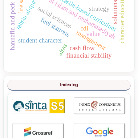
fire safety
pancasila-based curriculum
tahsin al-qur'an
character education
al-islam and muhammadiyah
solutions
hannafin and peck
social sciences
strategy
fuel stations
fdi
management
value
student character
aisas
cash flow
financial stability
Indexing