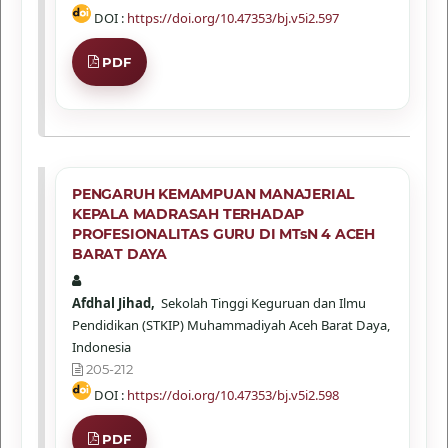
DOI :
https://doi.org/10.47353/bj.v5i2.597
PDF
PENGARUH KEMAMPUAN MANAJERIAL
KEPALA MADRASAH TERHADAP
PROFESIONALITAS GURU DI MTsN 4 ACEH
BARAT DAYA
Afdhal Jihad,
Sekolah Tinggi Keguruan dan Ilmu
Pendidikan (STKIP) Muhammadiyah Aceh Barat Daya,
Indonesia
205-212
DOI :
https://doi.org/10.47353/bj.v5i2.598
PDF