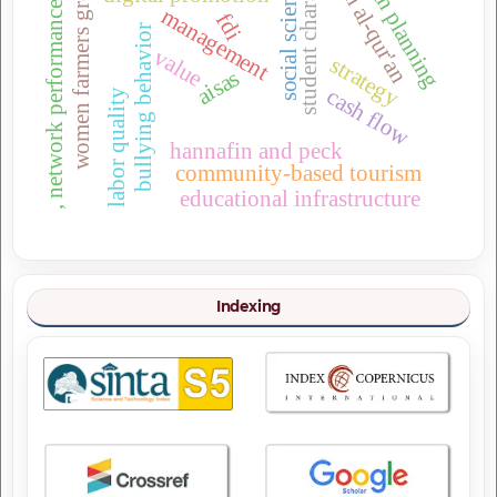
tahsin al-qur'an
urban planning
student character
women farmers group
social sciences
, network performance
management
fdi
bullying behavior
value
strategy
aisas
cash flow
labor quality
hannafin and peck
community-based tourism
educational infrastructure
Indexing