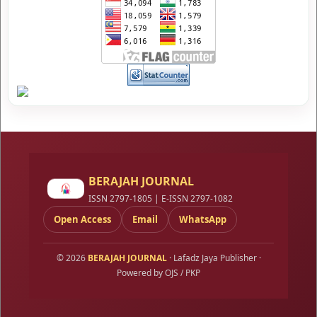
BERAJAH JOURNAL
ISSN 2797-1805 | E-ISSN 2797-1082
Open Access
Email
WhatsApp
© 2026
BERAJAH JOURNAL
· Lafadz Jaya Publisher ·
Powered by OJS / PKP