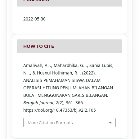
2022-05-30
HOW TO CITE
Amaliyah, A. ., Mahardhika, G. ., Sania Lubis,
N. ., & Husnul Hothimah, R. . (2022).
ANALISIS PEMAHAMAN SISWA DALAM
OPERASI HITUNG PENJUMLAHAN BILANGAN
BULAT MENGGUNAKAN GARIS BILANGAN.
Berajah Journal
,
2
(2), 361–366.
https://doi.org/10.47353/bj.v2i2.105
More Citation Formats