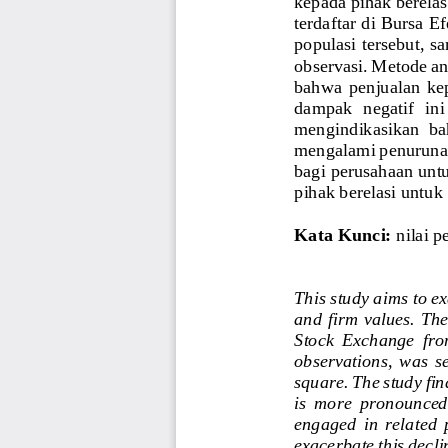
kepada pihak berelas
terdaftar di Bursa E
populasi tersebut, s
observasi. Metode an
bahwa  penjualan  kepa
dampak  negatif  ini
mengindikasikan  bah
mengalami penurunan 
bagi perusahaan unt
pihak berelasi unt
uk 
Kata Kunci:
nilai 
This study aims to ex
and firm 
values
. The
Stock  Exchange  from
observations,  was  se
square. The study fin
is  more  pronounced 
engaged  in  rela
ted  
exacerbate this declin