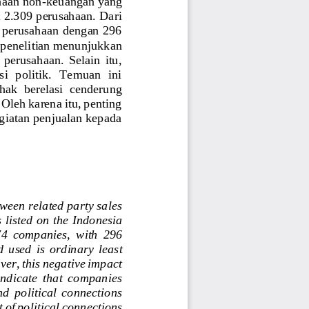
haan non
-
keuangan yang 
 2.309 perusahaan. Dari 
4 perusahaan dengan 296 
l penelitian menunjukkan
 perusahaan.  Selain  itu, 
i  politik.  Temuan  ini 
hak  berelasi  cenderung 
Oleh karena itu, penting 
iatan penjualan kepada 
tween related party sales 
 listed on the Indonesia 
74  companies,  with  296 
  used  is  ordinary  least 
ver, this negative impact 
indicate  that  companies 
and  political  connections 
 of political connections 