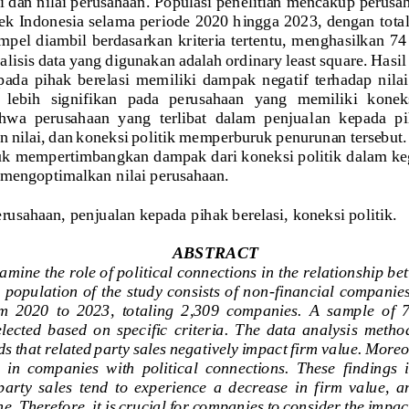
i dan nilai perusahaan. Populasi penelitian mencakup perusa
fek Indonesia selama periode 2020 h
ingga 2023, dengan total
ampel diambil berdasarkan kriteria tertentu, menghasilkan 7
alisis data yang digunakan adalah ordinary least square. Hasi
da  pihak  berelasi  memiliki  dampak  negatif  terhadap  nilai 
  lebih  signifikan  pada  perusahaan  yang  memiliki  koneks
wa  perusahaan  yang  terlibat  dalam  penjual
an  kepada  pi
nilai, dan koneksi politik memperburuk penurunan tersebut. 
uk mempertimbangkan dampak dari koneksi politik dalam keg
mengoptimalkan nilai perusahaan.
perusahaan
, 
penjualan kepada pihak berelasi
, 
koneksi politik.
ABSTRA
CT
amine the role of political connections in the relationship be
 population of the study consists of non
-
financial companies
  2020  to  2023,  totaling  2,309  companies.  A  sample  of  
lected  based  on  specific  criteria.  The  data  analysi
s  method
ds that related party sales negatively impact firm value. Moreo
 in  companies  with  political  connections.  These  findings  
party  sales  tend  to  experience  a  decrease  in  firm  value,  
e. Therefore, it is crucial for companies to consider the impact