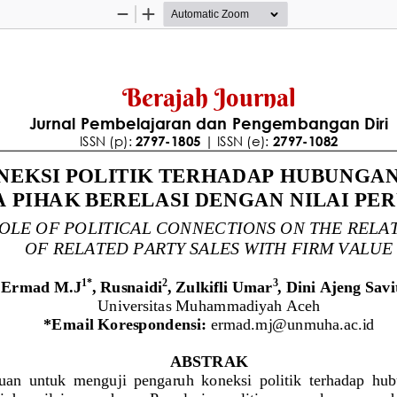
Zoom
Zoom
Out
In
Berajah Journal
Jurnal Pembelajaran dan Pengembangan Diri
ISSN (p): 
2797
-
1805
| ISSN (e): 
2797
-
1082
NEKSI POLITIK TERHADAP HUBUNGAN
 PIHAK BERELASI DENGAN NILAI PE
OLE OF POLITICAL CONNECTIONS ON THE RELA
OF RELATED PARTY SALES WITH FIRM VALUE
Ermad M.J
, 
Rusnaidi
, 
Zulkifli Umar
,
Dini Ajeng Savi
1
*
2
3
Universitas Muhammadiyah Aceh
*
Email
Korespondensi
:
ermad.mj@unmuha.ac.id
ABSTRAK 
ujuan  untuk  menguji  pengaruh  koneksi  politik  terhadap  hu