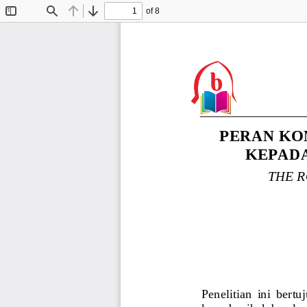
of 8
Toggle
Find
Previous
Next
Sidebar
PERAN KO
KEPADA
THE R
Penelitian  ini  bert