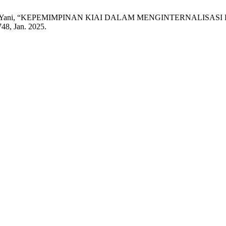
Sah, and A. . Yani, “KEPEMIMPINAN KIAI DALAM MENGINTER
748, Jan. 2025.