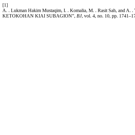
[1]
A. . Lukman Hakim Mustaqim, I. . Komalia, M. . Rasit 
KETOKOHAN KIAI SUBAGION”,
BJ
, vol. 4, no. 10, pp. 1741–1