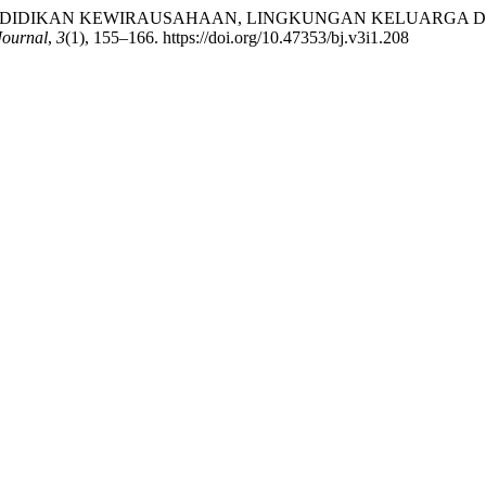
 PENGARUH PENDIDIKAN KEWIRAUSAHAAN, LINGKUNGAN KELUA
Journal
,
3
(1), 155–166. https://doi.org/10.47353/bj.v3i1.208