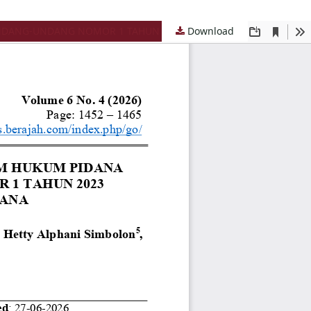
Download
PERTANGGUNGJAWABAN PIDANA KORPORASI DALAM SISTEM HUKUM PIDANA INDONESIA PASCA BERLAKUNYA UNDANG-UNDANG NOMOR 1 TAHUN 2023 TENTANG KITAB UNDANG-UNDANG HUKUM PIDANA