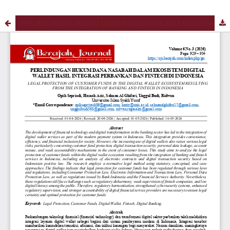
PERLINDUNGAN HUKUM DANA NASABAH DALAM EKOSISTEM DIGITAL WALLET HASIL INTEGRASI PERBANKAN DAN FINTECH DI INDONESIA