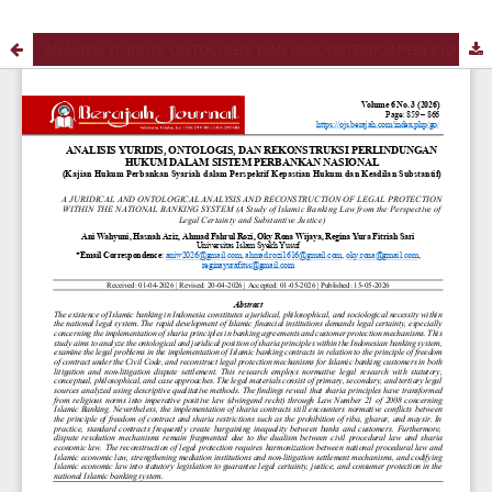
ANALISIS YURIDIS, ONTOLOGIS, DAN REKONSTRUKSI PERLINDUNGAN HUKUM DALAM SISTEM PERBANKAN NASIONAL (Kajian Hukum Perbankan Syariah dalam Perspektif Kepastian Hukum dan Keadilan Substantif)