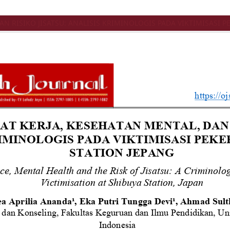
AN RISIKO JISATSU: ANALISIS KRIMINOLOGIS PADA VIKTIMISASI P