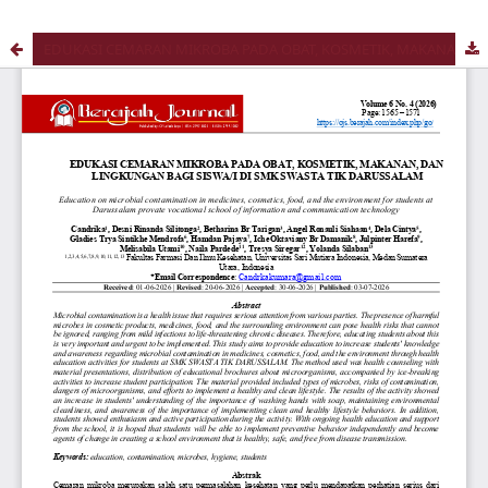
EDUKASI CEMARAN MIKROBA PADA OBAT, KOSMETIK, MAKANAN, DAN LINGKUNGAN BAGI SISWA/I DI SMK SWASTA TIK DARUSSALAM